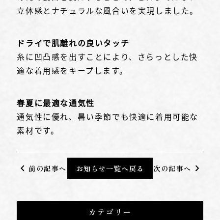
立体感とナチュラルな風合いを実現しました。
ドライで肌離れの良いタッチ
糸に凹凸感を出すことにより、さらっとした快
適な着用感をキープします。
春夏に最適な通気性
通気性に優れ、暑い季節でも快適に着用可能な
素材です。
chevron_left
chevron_right
前の記事へ
お知らせ一覧へ戻る
次の記事へ
カテゴリー