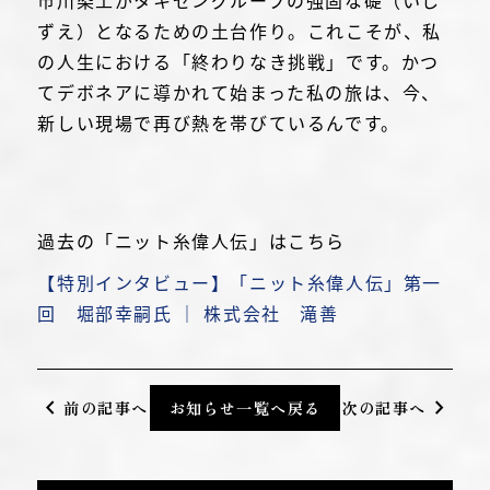
ずえ）となるための土台作り。これこそが、私
の人生における「終わりなき挑戦」です。かつ
てデボネアに導かれて始まった私の旅は、今、
新しい現場で再び熱を帯びているんです。
過去の「ニット糸偉人伝」はこちら
【特別インタビュー】「ニット糸偉人伝」第一
回 堀部幸嗣氏 ｜ 株式会社 滝善
chevron_left
chevron_right
前の記事へ
お知らせ一覧へ戻る
次の記事へ