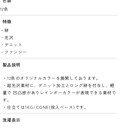
色数
12色
特徴
・絣
・光沢
・デニット
・ファンシー
製品説明
・12色のオリジナルカラーを展開しております。
・超光沢素材に、デニット加工とロング絣を付与し、軽
量で 凹凸感がありレインボーカラーが表現できる素材で
す。
・仕立ては1KG/CONE(投入ベース)です。
洗濯表示